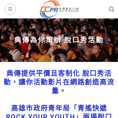
典傳為你策辦 脫口秀活動
典傳提供平價且客制化 脫口秀活
動，讓你活動影片在網路創造高流
量。
高雄市政府青年局「青搖快遞
ROCK YOUR YOUTH」兩場脫口