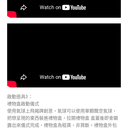
啟動道具3：
禮物盒啟動儀式
使用氣球上飛揭牌創意，氣球可以使用單顆飄空氣球，
把想呈現的東西裝進禮物盒，拉開禮物盒 盒蓋後即會顯
露出來儀式完成，禮物盒為租賃，非買斷，禮物盒外包