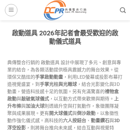
啟動道具 2026年記者會最受歡迎的啟
動儀式道具
典傳整合行銷的 啟動道具 設計中展現了多元、創意與專
業的結合，為各類活動提供極具震撼力的舞台效果。從
環保又酷炫的
手掌啟動動畫
，利用LED螢幕或投影布幕打
造視覺盛宴，到
手掌光柱與光雕球
，結合光影變化與3D
動畫，營造科技感十足的氛圍。另有充滿驚喜的
禮物盒
啟動
與
敲破氣球儀式
，以互動方式帶來歡樂與期待。
上
升布條
與
加油大球
則透過升空與打氣動作，象徵團隊凝
聚與成果展現。更有
開大球儀式
與
倒沙啟動
，以象徵性
動作強化儀式感。高科技的
六人按鈕台
、
動畫鑽石
與
3D
浮空投影
，則將舞台推向未來感，結合互動與視覺特