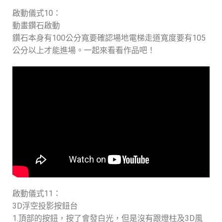
啟動儀式10：
動畫鑽石啟動
鑽石本身有100公分寬要確認場地電梯走道寬度要有105
公分以上才能進場。一起來看看作品吧！
啟動儀式11：
3D浮空投影按鈕台
1.頂部的按鈕，按了會發白光，但是沒有跟燈柱及3D風