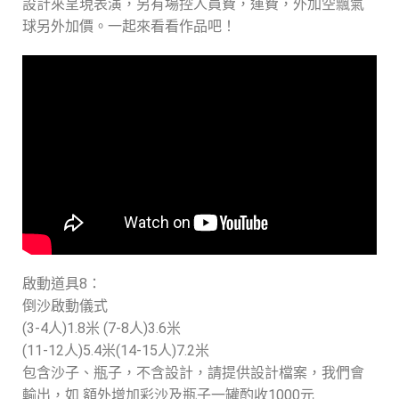
設計來呈現表演，另有場控人員費，運費，外加空飄氣
球另外加價。一起來看看作品吧！
啟動道具8：
倒沙啟動儀式
(3-4人)1.8米 (7-8人)3.6米
(11-12人)5.4米(14-15人)7.2米
包含沙子、瓶子，不含設計，請提供設計檔案，我們會
輸出，如 額外增加彩沙及瓶子一罐酌收1000元