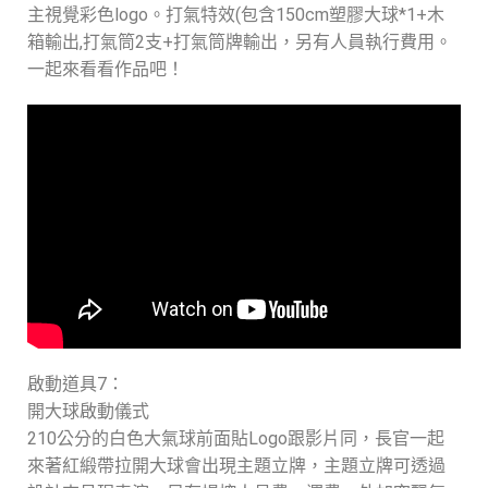
主視覺彩色logo。打氣特效(包含150cm塑膠大球*1+木
箱輸出,打氣筒2支+打氣筒牌輸出，另有人員執行費用。
一起來看看作品吧！
啟動道具7：
開大球啟動儀式
210公分的白色大氣球前面貼Logo跟影片同，長官一起
來著紅緞帶拉開大球會出現主題立牌，主題立牌可透過