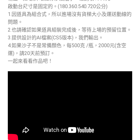
啟動台尺寸是固定的。(180.360.540.720公分)
1.因道具為組合式，所以進場沒有貨梯大小及運送動線的
問題。
2.也請確認如果道具組裝完成後，等待上場的預留位置。
3.提供設計的AI檔案(CS5版本)，我們輸出。
4.如果沙子不是常備顏色，每500克 /瓶，2000元(含空
運)，請20天前預訂。
一起來看看作品吧！