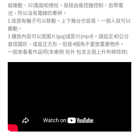
扇連動，3D風扇和燈柱，是經由遙控器控制，自帶電
池，所以沒有電線的牽絆。
2.底部有輪子可以移動。上下舞台也容易，一個人就可以
搬動。
3.播放內容可以放圖片(jpg)或影片(mp4)。請設定40公分
直徑圓形，或是正方形，但是4個角不要放重要物件。
一起來看看作品吧(本案例 另外 包含五個上升布條特效)