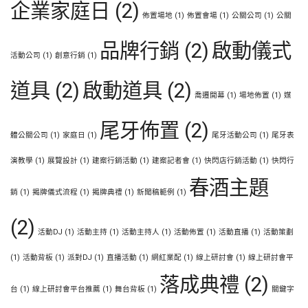
企業家庭日
(2)
佈置場地
(1)
佈置會場
(1)
公關公司
(1)
公關
品牌行銷
(2)
啟動儀式
活動公司
(1)
創意行銷
(1)
道具
(2)
啟動道具
(2)
喬遷開幕
(1)
場地佈置
(1)
媒
尾牙佈置
(2)
體公關公司
(1)
家庭日
(1)
尾牙活動公司
(1)
尾牙表
演教學
(1)
展覽設計
(1)
建案行銷活動
(1)
建案記者會
(1)
快閃店行銷活動
(1)
快閃行
春酒主題
銷
(1)
揭牌儀式流程
(1)
揭牌典禮
(1)
新聞稿範例
(1)
(2)
活動DJ
(1)
活動主持
(1)
活動主持人
(1)
活動佈置
(1)
活動直播
(1)
活動策劃
(1)
活動背板
(1)
派對DJ
(1)
直播活動
(1)
網紅業配
(1)
線上研討會
(1)
線上研討會平
落成典禮
(2)
台
(1)
線上研討會平台推薦
(1)
舞台背板
(1)
關鍵字