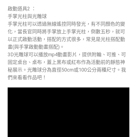
啟動道具2 ：
手掌光柱與光雕球
手掌光柱可以透過無線遙控同時發光，有不同顏色的變
化，當長官同時將手掌放上手掌光柱，倒數五秒，就可
以正式啟動活動，搭配的方式很多，常見是光柱搭配動
畫(與手掌啟動動畫搭配)。
3D光雕球可以播放mp4動畫影片，提供附輪、可推、可
固定桌台、桌布，蓋上黑布或紅布作為活動前的靜態神
秘展示。光雕球分為直徑50cm或100公分兩種尺寸。我
們來看看作品吧！