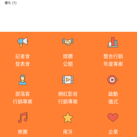
優化
(1)
記者會
媒體
整合行銷
發表會
公關
年度專案
部落客
網紅影音
啟動
行銷專案
行銷專案
儀式
樂團
尾牙
企業