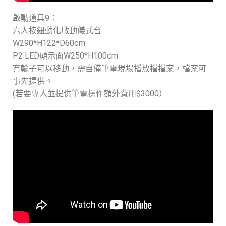
啟動道具9：
六人按鈕動化啟動儀式台
W290*H122*D60cm
P2 LED顯示面W250*H100cm
有輪子可以移動，需自備筆電現場播放檔檔案，檔案可
事先提供。
(若要專人並提供筆電操作額外費用$3000）