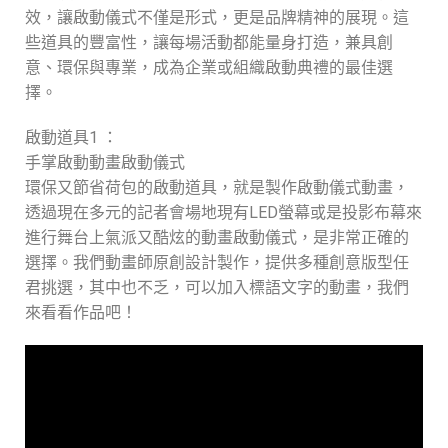
效，讓啟動儀式不僅是形式，更是品牌精神的展現。這
些道具的豐富性，讓每場活動都能量身打造，兼具創
意、環保與專業，成為企業或組織啟動典禮的最佳選
擇。
啟動道具1 ：
手掌啟動動畫啟動儀式
環保又節省荷包的啟動道具，就是製作啟動儀式動畫，
透過現在多元的記者會場地現有LED螢幕或是投影布幕來
進行舞台上氣派又酷炫的動畫啟動儀式，是非常正確的
選擇。我們動畫師原創設計製作，提供多種創意版型任
君挑選，其中也不乏，可以加入標語文字的動畫，我們
來看看作品吧！