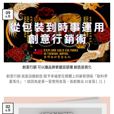
09
6 月
創意行銷 可以讓品牌掌握話語權 創造差異化
創意行銷 就是話題創造 賦予幸福堂在媒體上的嶄新頭銜「飲料界
愛馬仕」！就因為是第一家使用金箔，首創推出 以金箔 [...] [...]
02
6 月