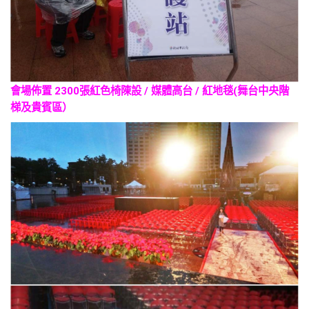
會場佈置 2300張紅色椅陳設 / 媒體高台 / 紅地毯(舞台中央階
梯及貴賓區）