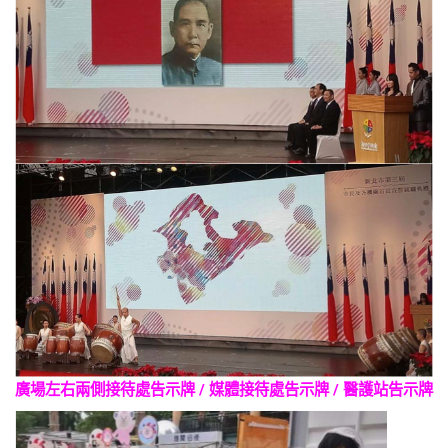
廣場左右兩側接待處告示牌 / 媒體接待處告示牌 / 醫護站告示牌