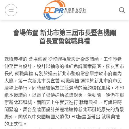
會場佈置 新北市第三屆市長暨各機關
首長宣誓就職典禮
就職典禮的 會場佈置 從整體視覺設計從邀請函，工作證延
伸至舞台設計，設計以抽象的桃紅色調圖案襯底，侯友宜市
長的 就職典禮 有別於過去新北市整府常態舉辦於市府室內
大廳，第一次新北市長宣誓 就職典禮 選擇於新北市府市民
廣場上舉行。同時延續侯友宜競選時的簡約環保風格，不印
紙本邀請函，以電子檔傳送給邀請對象，活動前一晚仍在舉
辦新北耶誕城，而隔天上午就要進行 就職典禮 ，可說是時
間緊迫，舞台全牆面設計美麗地遮掉新北耶誕城原先的背景
鷹架，同樣以中央國旗國父遺像LED牆畫面帶出 就職典禮
的正式性。