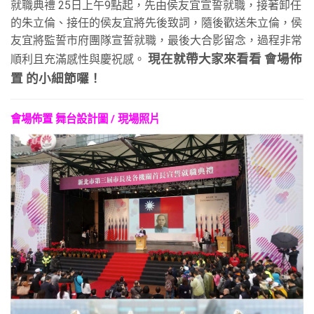
就職典禮 25日上午9點起，先由侯友宜宣誓就職，接著卸任
的朱立倫、接任的侯友宜將先後致詞，隨後歡送朱立倫，侯
友宜將監誓市府團隊宣誓就職，最後大合影留念，過程非常
現在就帶大家來看看 會場佈
順利且充滿感性與慶祝感。
置 的小細節囉！
會場佈置 舞台設計圖 / 現場照片