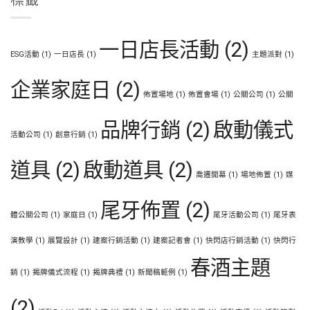
一日店長活動
(2)
ESG活動
(1)
一日店長
(1)
主題派對
(1)
企業家庭日
(2)
佈置場地
(1)
佈置會場
(1)
公關公司
(1)
公關
品牌行銷
(2)
啟動儀式
活動公司
(1)
創意行銷
(1)
道具
(2)
啟動道具
(2)
喬遷開幕
(1)
場地佈置
(1)
媒
尾牙佈置
(2)
體公關公司
(1)
家庭日
(1)
尾牙活動公司
(1)
尾牙表
演教學
(1)
展覽設計
(1)
建案行銷活動
(1)
建案記者會
(1)
快閃店行銷活動
(1)
快閃行
春酒主題
銷
(1)
揭牌儀式流程
(1)
揭牌典禮
(1)
新聞稿範例
(1)
(2)