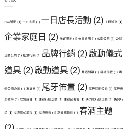
一日店長活動
(2)
ESG活動
(1)
一日店長
(1)
主題派對
(1)
企業家庭日
(2)
佈置場地
(1)
佈置會場
(1)
公關公司
(1)
公關
品牌行銷
(2)
啟動儀式
活動公司
(1)
創意行銷
(1)
道具
(2)
啟動道具
(2)
喬遷開幕
(1)
場地佈置
(1)
媒
尾牙佈置
(2)
體公關公司
(1)
家庭日
(1)
尾牙活動公司
(1)
尾牙表
演教學
(1)
展覽設計
(1)
建案行銷活動
(1)
建案記者會
(1)
快閃店行銷活動
(1)
快閃行
春酒主題
銷
(1)
揭牌儀式流程
(1)
揭牌典禮
(1)
新聞稿範例
(1)
(2)